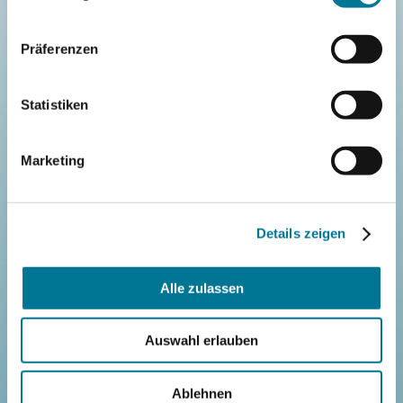
Hierzu gehört der Aufbau eines PMO,
das als zentrale Steuerungseinheit
Präferenzen
dient.
Statistiken
Marketing
Umsetzung
Details zeigen
Je nach Projekt setzen wir auf die für
Sie passende Methode – ob traditionell
Alle zulassen
mit der Wasserfall-Methode oder
flexibel und agil mit Scrum oder
Auswahl erlauben
Kanban.
Ablehnen