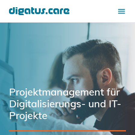
Zum
Inhalt
Tog
springen
Navi
Branchen
Leistungen
Referenzen
Projektmanagement für
care.insights
Digitalisierungs- und IT-
Über uns
Projekte
Karriere