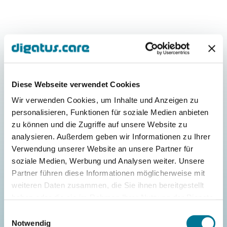
Unsere Vorgehen
Systematische
Projektplanung und
Diese Webseite verwendet Cookies
Umsetzung für nachhaltige
Wir verwenden Cookies, um Inhalte und Anzeigen zu
Ergebnisse
personalisieren, Funktionen für soziale Medien anbieten
zu können und die Zugriffe auf unsere Website zu
analysieren. Außerdem geben wir Informationen zu Ihrer
Verwendung unserer Website an unsere Partner für
soziale Medien, Werbung und Analysen weiter. Unsere
Partner führen diese Informationen möglicherweise mit
Analyse & Planung
weiteren Daten zusammen, die Sie ihnen bereitgestellt
Gemeinsam mit Ihnen erfassen wir Ihre
haben oder die sie im Rahmen Ihrer Nutzung der Dienste
Projektanforderungen und entwickeln
gesammelt haben.
Einwilligungsauswahl
eine maßgeschneiderte Strategie.
Notwendig