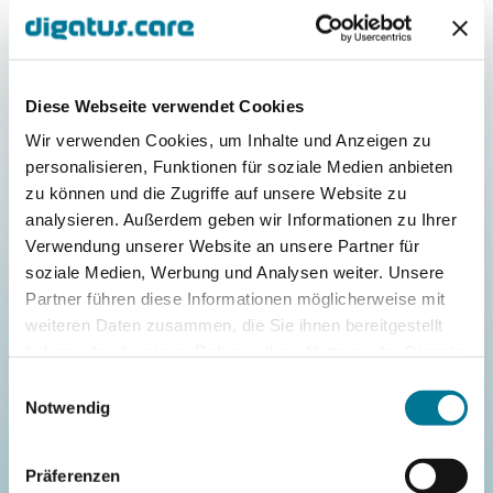
Unsere Vorgehen
Erfolgreicher Wandel durch
gezielte Maßnahmen
Diese Webseite verwendet Cookies
Wir verwenden Cookies, um Inhalte und Anzeigen zu
personalisieren, Funktionen für soziale Medien anbieten
zu können und die Zugriffe auf unsere Website zu
analysieren. Außerdem geben wir Informationen zu Ihrer
Analyse der Ausgangslage
Verwendung unserer Website an unsere Partner für
soziale Medien, Werbung und Analysen weiter. Unsere
Wir schaffen ein tiefes Verständnis der
Partner führen diese Informationen möglicherweise mit
aktuellen Verhaltensweisen und
weiteren Daten zusammen, die Sie ihnen bereitgestellt
identifizieren Widerstände frühzeitig.
haben oder die sie im Rahmen Ihrer Nutzung der Dienste
gesammelt haben.
Einwilligungsauswahl
Notwendig
Präferenzen