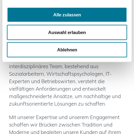
Bei digatus.care steht der Mensch im Mittelpunkt
der digitalen Transformation. Technologie ist für
Alle zulassen
uns ein Werkzeug, um Menschen zu verbinden
und den Alltag nachhaltig zu verbessern.
Auswahl erlauben
Gemeinsam mit unseren Kunden schaffen wir
Ablehnen
sinnvolle Lösungen, die den Weg in eine digitale
und zugleich menschliche Zukunft ebnen. Unser
interdisziplinäres Team, bestehend aus
Sozialarbeitern, Wirtschaftspsychologen, IT-
Experten und Betriebswirten, versteht die
vielfältigen Anforderungen und entwickelt
maßgeschneiderte Ansätze, um nachhaltige und
zukunftsorientierte Lösungen zu schaffen.
Mit unserer Expertise und unserem Engagement
schaffen wir Brücken zwischen Tradition und
Moderne und begleiten unsere Kunden auf ihrem