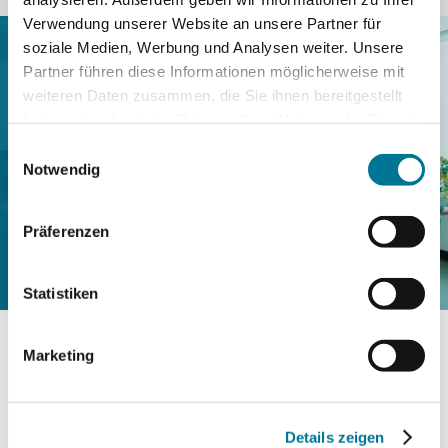
Verwendung unserer Website an unsere Partner für
soziale Medien, Werbung und Analysen weiter. Unsere
Partner führen diese Informationen möglicherweise mit
„Wir verstehen uns als
weiteren Daten zusammen, die Sie ihnen bereitgestellt
haben oder die sie im Rahmen Ihrer Nutzung der Dienste
Brückenbauer zwischen
gesammelt haben.
Einwilligungsauswahl
Mensch, Prozess und
Notwendig
Technologie.“
Präferenzen
Statistiken
Marketing
Digitalisierung, die den Menschen in den
Mittelpunkt stellt
Details zeigen