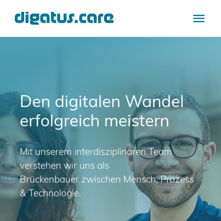
Zum
Inhalt
Tog
springen
Navi
Branchen
Leistungen
Den digitalen Wandel
erfolgreich meistern
Referenzen
care.insights
Mit unserem interdisziplinären Team
verstehen wir uns als
Brückenbauer zwischen Mensch, Prozess
Über uns
& Technologie.
Karriere