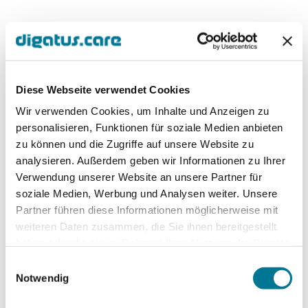
Lösung
Im Rahmen des zweitägigen Digitalkompass-
Workshops wurde gemeinsam mit dem Vorstand,
Diese Webseite verwendet Cookies
Abteilungsleitungen, Prozessverantwortlichen
Wir verwenden Cookies, um Inhalte und Anzeigen zu
sowie Vertreter:innen aus IT und
personalisieren, Funktionen für soziale Medien anbieten
Qualitätsmanagement ein umfassender
zu können und die Zugriffe auf unsere Website zu
Digitalisierungsprozess angestoßen.
analysieren. Außerdem geben wir Informationen zu Ihrer
Die zentralen Bestandteile des Workshops von
Verwendung unserer Website an unsere Partner für
digatus.care umfassten:
soziale Medien, Werbung und Analysen weiter. Unsere
Partner führen diese Informationen möglicherweise mit
• Bestimmung des digitalen Reifegrads des
weiteren Daten zusammen, die Sie ihnen bereitgestellt
Verbandes
haben oder die sie im Rahmen Ihrer Nutzung der Dienste
• Erarbeitung einer Digitalisierungsvision und -
gesammelt haben.
Einwilligungsauswahl
strategie
Notwendig
• Ableitung konkreter Maßnahmen in Form einer
strukturierten Digitalisierungs-Roadmap