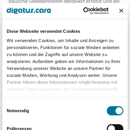
bauliche Gegebenheiten detailliert erfasst und die
Anforderungen verschiedener Stakeholder – von
der Geschäftsführung bis zur technischen
Abteilung – sorgfältig evaluiert. Um die
gesetzlichen Compliance-Vorgaben als öffentliche
Diese Webseite verwendet Cookies
Einrichtung einzuhalten und mögliche
Wir verwenden Cookies, um Inhalte und Anzeigen zu
Verzögerungen zu vermeiden, unterstützte
personalisieren, Funktionen für soziale Medien anbieten
digatus zudem im komplexen
zu können und die Zugriffe auf unsere Website zu
Ausschreibungsprozess.
analysieren. Außerdem geben wir Informationen zu Ihrer
Verwendung unserer Website an unsere Partner für
Nach intensiver Marktrecherche fiel die Wahl auf
soziale Medien, Werbung und Analysen weiter. Unsere
ein innovatives Produkt des Herstellers Yealink: Ein
Partner führen diese Informationen möglicherweise mit
multifunktionaler Fernseher mit integrierten
weiteren Daten zusammen, die Sie ihnen bereitgestellt
Funktionen wie Mikrofon, Touchscreen und
haben oder die sie im Rahmen Ihrer Nutzung der Dienste
Kamera, der sich flexibel mobil und wandmontiert
gesammelt haben.
Einwilligungsauswahl
einsetzen lässt. Die Pilotierung in zwei
Notwendig
Referenzräumen ermöglichte eine detaillierte
Funktions- und Nutzbarkeitsanalyse.
Präferenzen